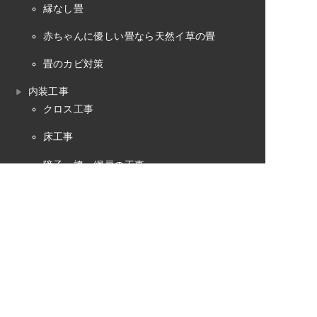
縁なし畳
赤ちゃんに優しい畳なら天然イ草の畳
畳のカビ対策
内装工事
クロス工事
床工事
障子・襖・網戸の工事
お問い合わせ
よくある質問
プライバシーポリシー
畳のお役立ちコラム