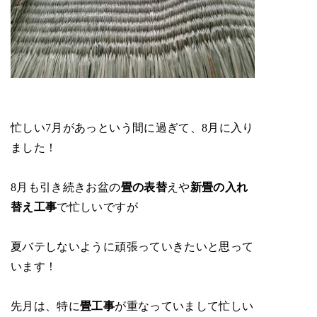
忙しい7月があっという間に過ぎて、8月に入り
ました！
8月も引き続きお盆の
畳の表替
えや
新畳の入れ
替え工事
で忙しいですが
夏バテしないように頑張っていきたいと思って
います！
先月は、特に
畳工事
が重なっていまして忙しい