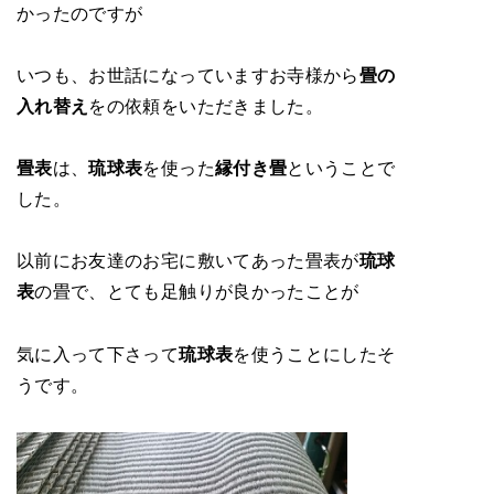
かったのですが
いつも、お世話になっていますお寺様から
畳の
入れ替え
をの依頼をいただきました。
畳表
は、
琉球表
を使った
縁付き畳
ということで
した。
以前にお友達のお宅に敷いてあった畳表が
琉球
表
の畳で、とても足触りが良かったことが
気に入って下さって
琉球表
を使うことにしたそ
うです。