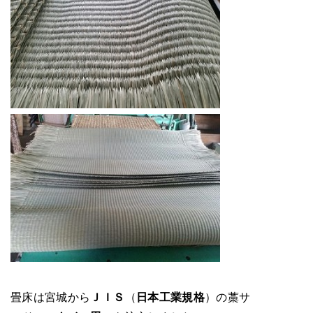
畳床は宮城から
ＪＩＳ
（
日本工業規格
）の藁サ