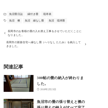
魚沼畳日誌
縁付き畳
琉球表
魚沼 襖
魚沼 縁なし畳
魚沼 琉球畳
長岡市のお客様の畳の入れ替え工事をさせていただくことに
なりました。
長岡市の新築住宅へ縁なし畳（へりなし たたみ）を納入して
きました。
関連記事
300帖の畳の納入が終わりま
した。
2018年2月23日
魚沼市の畳の張り替えと襖の
張り替えの納入がすべて完了