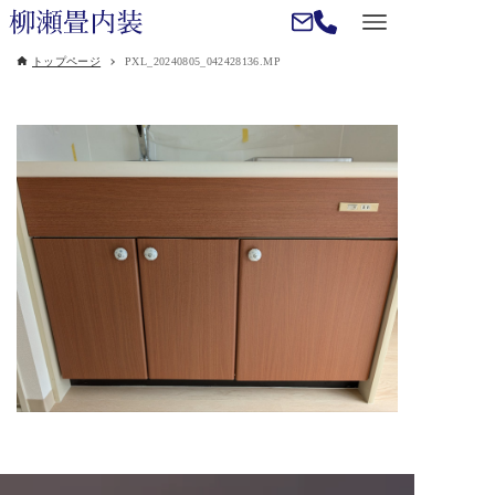
トップページ
PXL_20240805_042428136.MP