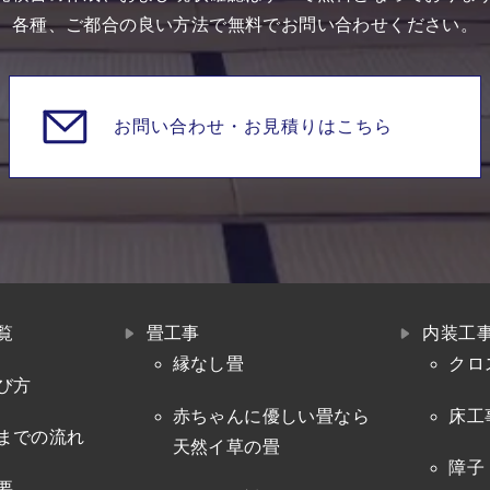
各種、ご都合の良い方法で無料でお問い合わせください。
お問い合わせ・
お見積りはこちら
覧
畳工事
内装工
縁なし畳
クロ
び方
赤ちゃんに優しい畳なら
床工
までの流れ
天然イ草の畳
障子
要