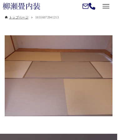
トップページ
16556072941213