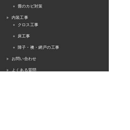
畳のカビ対策
内装工事
クロス工事
床工事
障子・襖・網戸の工事
お問い合わせ
よくある質問
プライバシーポリシー
畳のお役立ちコラム
畳工事の対応エリア
魚沼市
南魚沼市
湯沢町（苗場）
十日町市