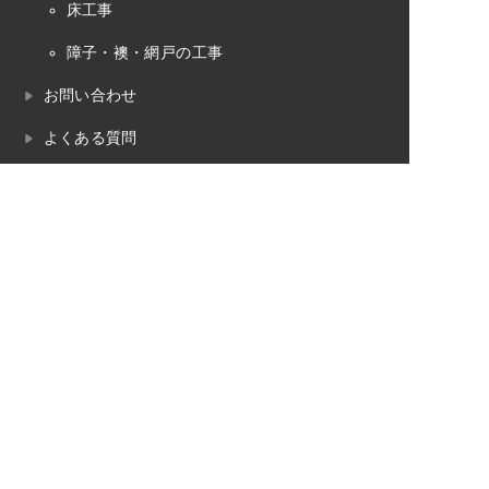
床工事
障子・襖・網戸の工事
お問い合わせ
よくある質問
プライバシーポリシー
畳のお役立ちコラム
畳工事の対応エリア
魚沼市
南魚沼市
湯沢町（苗場）
十日町市
長岡市
小千谷市
柏崎市
見附市
三条市
内装工事の対応エリア
魚沼市
南魚沼市
湯沢町（苗場）
十日町市
長岡市
小千谷市
柏崎市
見附市
三条市