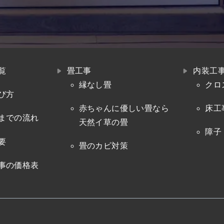
覧
畳工事
内装工
縁なし畳
クロ
び方
赤ちゃんに優しい畳なら
床工
までの流れ
天然イ草の畳
障子
要
畳のカビ対策
事の価格表