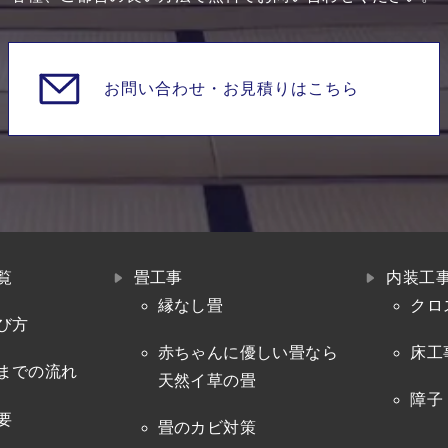
お問い合わせ・
お見積りはこちら
覧
畳工事
内装工
縁なし畳
クロ
び方
赤ちゃんに優しい畳なら
床工
までの流れ
天然イ草の畳
障子
要
畳のカビ対策