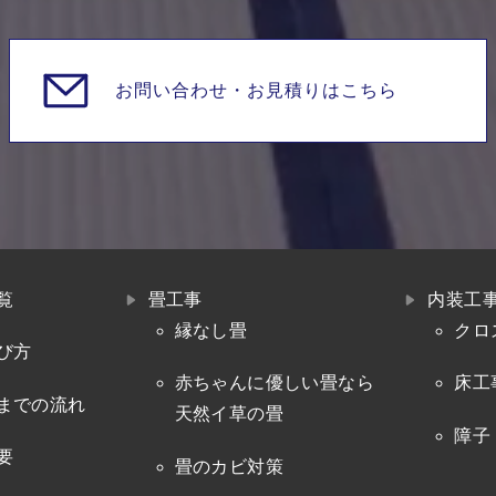
お問い合わせ・
お見積りはこちら
覧
畳工事
内装工
縁なし畳
クロ
び方
赤ちゃんに優しい畳なら
床工
までの流れ
天然イ草の畳
障子
要
畳のカビ対策