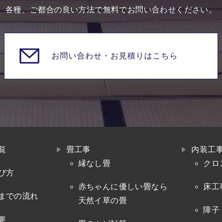
各種、ご都合の良い方法で無料でお問い合わせください。
お問い合わせ・
お見積りはこちら
覧
畳工事
内装工
縁なし畳
クロ
び方
赤ちゃんに優しい畳なら
床工
までの流れ
天然イ草の畳
障子
要