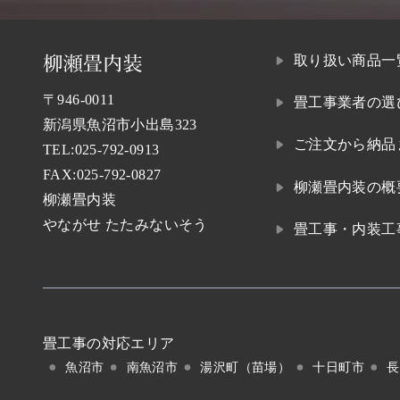
取り扱い商品一
〒946-0011
畳工事業者の選
新潟県魚沼市小出島323
ご注文から納品
TEL:
025-792-0913
FAX:025-792-0827
柳瀬畳内装の概
柳瀬畳内装
やながせ たたみないそう
畳工事・内装工
畳工事の対応エリア
魚沼市
南魚沼市
湯沢町（苗場）
十日町市
長