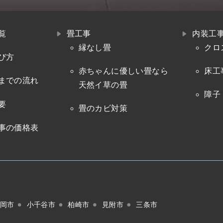
覧
畳工事
内装工
縁なし畳
クロ
び方
赤ちゃんに優しい畳なら
床工
までの流れ
天然イ草の畳
障子
要
畳のカビ対策
事の価格表
岡市
小千谷市
柏崎市
見附市
三条市