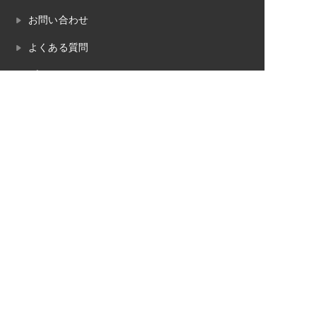
お問い合わせ
よくある質問
プライバシーポリシー
畳のお役立ちコラム
畳工事の対応エリア
魚沼市
南魚沼市
湯沢町（苗場）
十日町市
長岡市
小千谷市
柏崎市
見附市
三条市
内装工事の対応エリア
魚沼市
南魚沼市
湯沢町（苗場）
十日町市
長岡市
小千谷市
柏崎市
見附市
三条市
© 2023 柳瀬畳内装（やながせたたみないそう）.