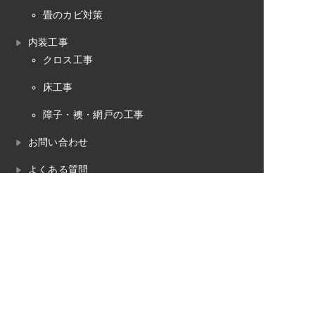
畳のカビ対策
内装工事
クロス工事
床工事
障子・襖・網戸の工事
お問い合わせ
よくある質問
プライバシーポリシー
畳のお役立ちコラム
畳工事の対応エリア
魚沼市
南魚沼市
湯沢町（苗場）
十日町市