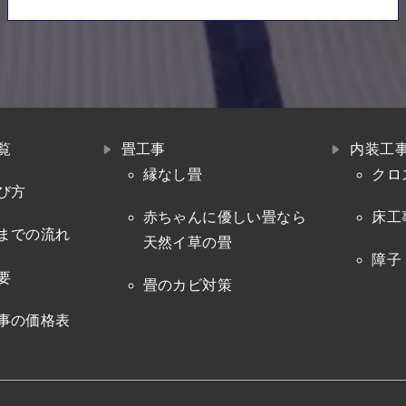
覧
畳工事
内装工
縁なし畳
クロ
び方
赤ちゃんに優しい畳なら
床工
までの流れ
天然イ草の畳
障子
要
畳のカビ対策
事の価格表