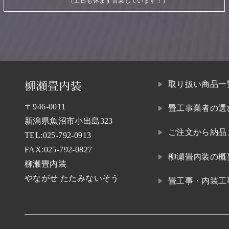
（土日も休まず営業しています！）
取り扱い商品一
〒946-0011
畳工事業者の選
新潟県魚沼市小出島323
ご注文から納品
TEL:
025-792-0913
FAX:025-792-0827
柳瀬畳内装の概
柳瀬畳内装
やながせ たたみないそう
畳工事・内装工