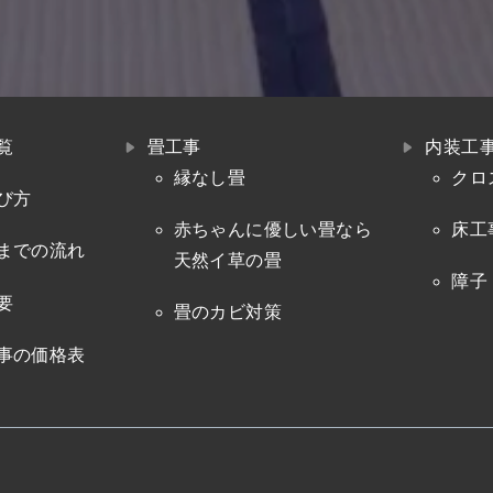
覧
畳工事
内装工
縁なし畳
クロ
び方
赤ちゃんに優しい畳なら
床工
までの流れ
天然イ草の畳
障子
要
畳のカビ対策
事の価格表