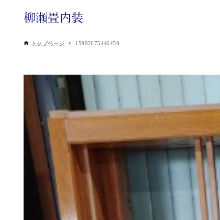
トップページ
15992075446450