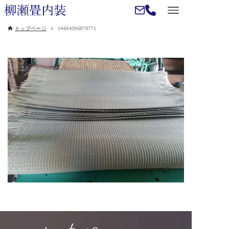
トップページ
14694396879771