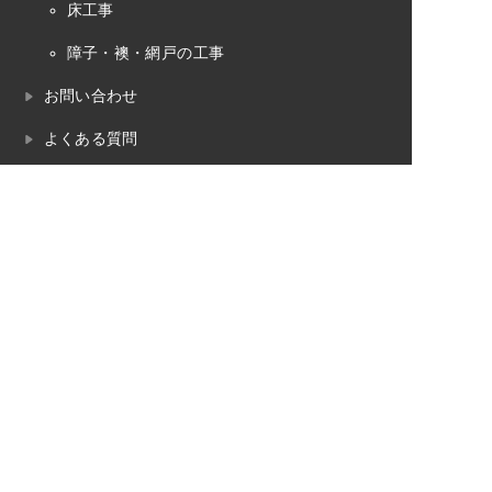
床工事
障子・襖・網戸の工事
お問い合わせ
よくある質問
プライバシーポリシー
畳のお役立ちコラム
畳工事の対応エリア
魚沼市
南魚沼市
湯沢町（苗場）
十日町市
長岡市
小千谷市
柏崎市
見附市
三条市
内装工事の対応エリア
魚沼市
南魚沼市
湯沢町（苗場）
十日町市
長岡市
小千谷市
柏崎市
見附市
三条市