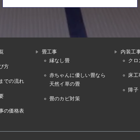
覧
畳工事
内装工
縁なし畳
クロ
び方
赤ちゃんに優しい畳なら
床工
までの流れ
天然イ草の畳
障子
要
畳のカビ対策
事の価格表