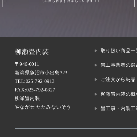
（土日も休まず営業しています！）
取り扱い商品一
〒946-0011
畳工事業者の選
新潟県魚沼市小出島323
ご注文から納品
TEL:
025-792-0913
FAX:025-792-0827
柳瀬畳内装の概
柳瀬畳内装
やながせ たたみないそう
畳工事・内装工