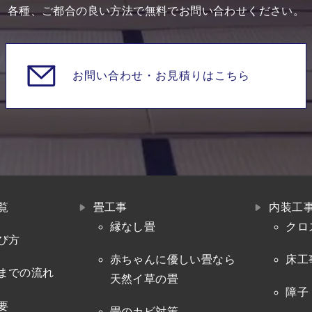
各種、ご都合の良い方法で無料でお問い合わせください。
お問い合わせ・
お見積りはこちら
覧
畳工事
内装工
縁なし畳
クロ
び方
赤ちゃんに優しい畳なら
床工
までの流れ
天然イ草の畳
障子
要
畳のカビ対策