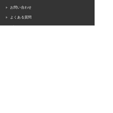
お問い合わせ
よくある質問
プライバシーポリシー
畳のお役立ちコラム
畳工事の対応エリア
魚沼市
南魚沼市
湯沢町（苗場）
十日町市
長岡市
小千谷市
柏崎市
見附市
三条市
内装工事の対応エリア
魚沼市
南魚沼市
湯沢町（苗場）
十日町市
長岡市
小千谷市
柏崎市
見附市
三条市
© 2023 柳瀬畳内装（やながせたたみないそう）.