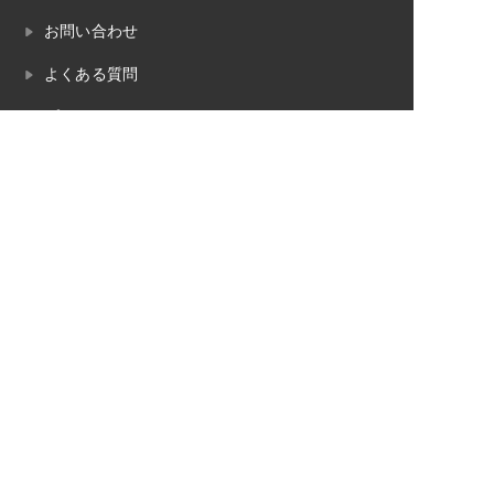
お問い合わせ
よくある質問
プライバシーポリシー
畳のお役立ちコラム
畳工事の対応エリア
魚沼市
南魚沼市
湯沢町（苗場）
十日町市
長岡市
小千谷市
柏崎市
見附市
三条市
内装工事の対応エリア
魚沼市
南魚沼市
湯沢町（苗場）
十日町市
長岡市
小千谷市
柏崎市
見附市
三条市
© 2023 柳瀬畳内装（やながせたたみないそう）.