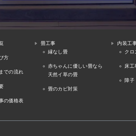
覧
畳工事
内装工
縁なし畳
クロ
び方
赤ちゃんに優しい畳なら
床工
までの流れ
天然イ草の畳
障子
要
畳のカビ対策
事の価格表