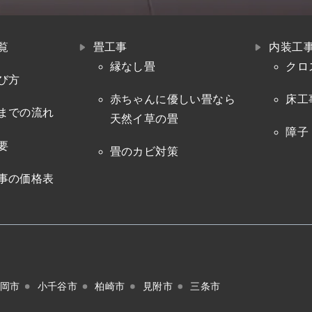
覧
畳工事
内装工
縁なし畳
クロ
び方
赤ちゃんに優しい畳なら
床工
までの流れ
天然イ草の畳
障子
要
畳のカビ対策
事の価格表
岡市
小千谷市
柏崎市
見附市
三条市