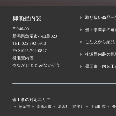
取り扱い商品一
〒946-0011
畳工事業者の選
新潟県魚沼市小出島323
ご注文から納品
TEL:
025-792-0913
FAX:025-792-0827
柳瀬畳内装の概
柳瀬畳内装
やながせ たたみないそう
畳工事・内装工
畳工事の対応エリア
魚沼市
南魚沼市
湯沢町（苗場）
十日町市
長