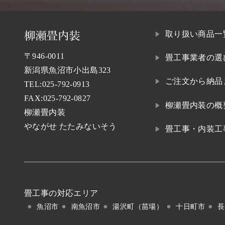
取り扱い商品一
〒946-0011
畳工事業者の選
新潟県魚沼市小出島323
ご注文から納品
TEL:
025-792-0913
FAX:025-792-0827
柳瀬畳内装の概
柳瀬畳内装
やながせ たたみないそう
畳工事・内装工
畳工事の対応エリア
魚沼市
南魚沼市
湯沢町（苗場）
十日町市
長