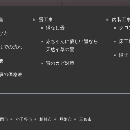
覧
畳工事
内装工
縁なし畳
クロ
び方
赤ちゃんに優しい畳なら
床工
までの流れ
天然イ草の畳
障子
要
畳のカビ対策
事の価格表
岡市
小千谷市
柏崎市
見附市
三条市