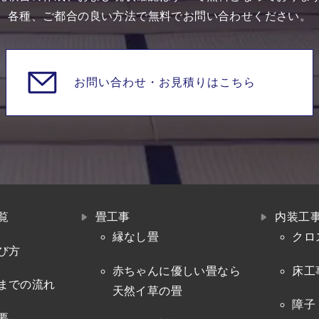
各種、ご都合の良い方法で無料でお問い合わせください。
お問い合わせ・
お見積りはこちら
覧
畳工事
内装工
縁なし畳
クロ
び方
赤ちゃんに優しい畳なら
床工
までの流れ
天然イ草の畳
障子
要