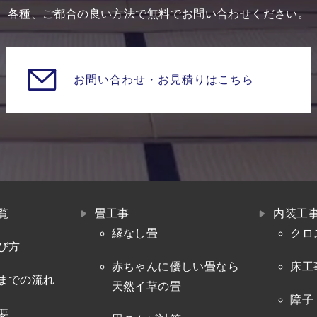
各種、ご都合の良い方法で無料でお問い合わせください。
お問い合わせ・
お見積りはこちら
覧
畳工事
内装工
縁なし畳
クロ
び方
赤ちゃんに優しい畳なら
床工
までの流れ
天然イ草の畳
障子
要