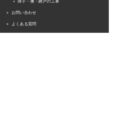
障子・襖・網戸の工事
お問い合わせ
よくある質問
プライバシーポリシー
畳のお役立ちコラム
畳工事の対応エリア
魚沼市
南魚沼市
湯沢町（苗場）
十日町市
長岡市
小千谷市
柏崎市
見附市
三条市
内装工事の対応エリア
魚沼市
南魚沼市
湯沢町（苗場）
十日町市
長岡市
小千谷市
柏崎市
見附市
三条市