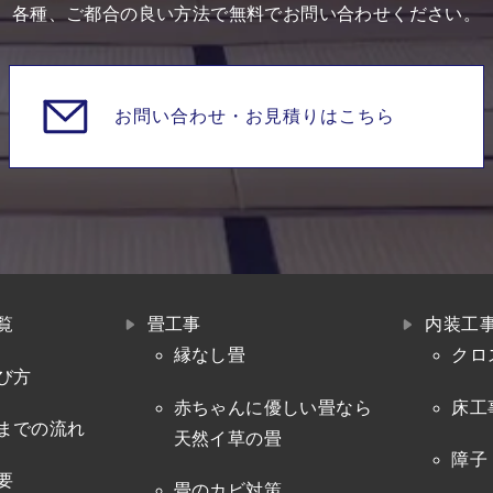
各種、ご都合の良い方法で無料でお問い合わせください。
お問い合わせ・
お見積りはこちら
覧
畳工事
内装工
縁なし畳
クロ
び方
赤ちゃんに優しい畳なら
床工
までの流れ
天然イ草の畳
障子
要
畳のカビ対策